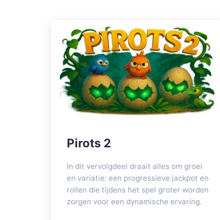
Pirots 2
In dit vervolgdeel draait alles om groei
en variatie: een progressieve jackpot en
rollen die tijdens het spel groter worden
zorgen voor een dynamische ervaring.