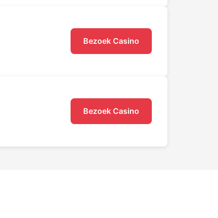
Bezoek Casino
Bezoek Casino