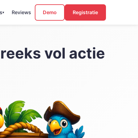
ts
Reviews
Demo
Registratie
▾
reeks vol actie