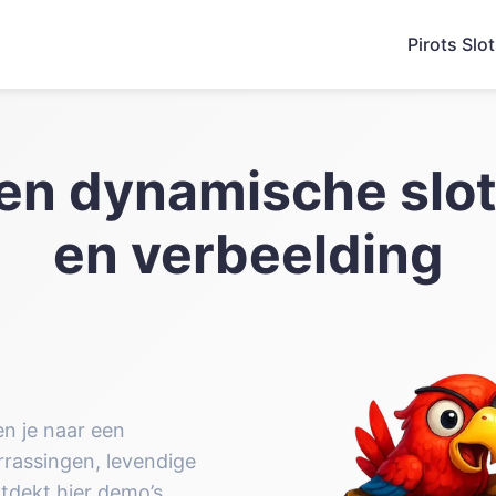
Pirots Slo
Een dynamische slot
en verbeelding
n je naar een
rrassingen, levendige
tdekt hier demo’s,