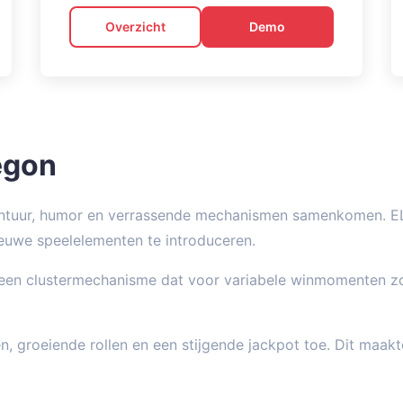
Overzicht
Demo
egon
ontuur, humor en verrassende mechanismen samenkomen. EL
ieuwe speelelementen te introduceren.
 een clustermechanisme dat voor variabele winmomenten zo
, groeiende rollen en een stijgende jackpot toe. Dit maakte