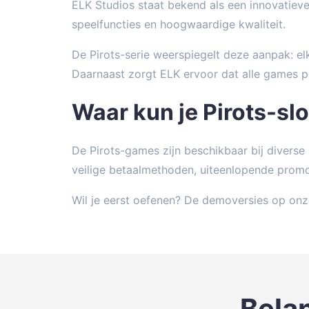
ELK Studios staat bekend als een innovatieve 
speelfuncties en hoogwaardige kwaliteit.
De Pirots-serie weerspiegelt deze aanpak: el
Daarnaast zorgt ELK ervoor dat alle games p
Waar kun je Pirots-sl
De Pirots-games zijn beschikbaar bij divers
veilige betaalmethoden, uiteenlopende promo
Wil je eerst oefenen? De demoversies op onze 
Bela