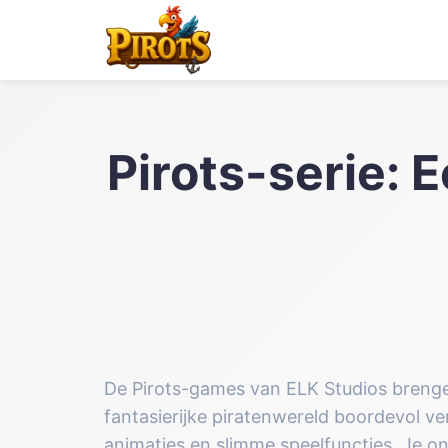
Pirots-serie: 
De Pirots-games van ELK Studios brenge
fantasierijke piratenwereld boordevol ve
animaties en slimme speelfuncties. Je on