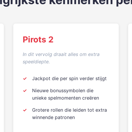
Pirots 2
In dit vervolg draait alles om extra
speeldiepte.
Jackpot die per spin verder stijgt
Nieuwe bonussymbolen die
unieke spelmomenten creëren
Grotere rollen die leiden tot extra
winnende patronen